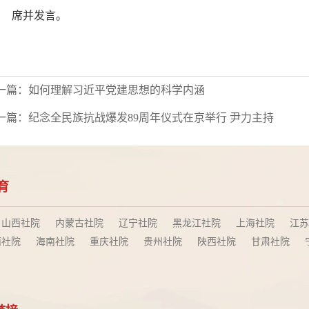
席并发言。
一篇：
如何理解习近平党建思想的科学内涵
一篇：
纪念全民族抗战爆发89周年仪式在京举行 尹力主持
育
山西社院
内蒙古社院
辽宁社院
黑龙江社院
上海社院
江苏
西社院
海南社院
重庆社院
贵州社院
陕西社院
甘肃社院