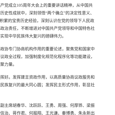
产党成立105周年大会上的重要讲话精神，从中国共
历史性成就中，深刻领悟“两个确立”的决定性意义、
斗积累的宝贵历史经验，深刻认识在党的领导下人民政
记政治责任，不断增进对中国共产党领导和中国特色社
起实现中华民族伟大复兴的磅礴伟力。
民政协专门协商机构作用的重要论述，聚焦党和国家中
政议政全过程，加强制度化规范化程序化等功能建设，
凝聚力量。
发挥好。发挥建言资政作用，以高质量协商议政服务和
、民族复兴的最大同心圆；发挥民主形式作用，彰显社
协副主席胡春华、沈跃跃、王勇、周强、何厚铧、梁振
姜信治、蒋作君、何报翔、王光谦、秦博勇、朱永新出