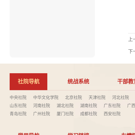
上
下
社院导航
统战系统
干部教
中央社院
中华文化学院
北京社院
天津社院
河北社院
山东社院
河南社院
湖北社院
湖南社院
广东社院
广
青岛社院
广州社院
厦门社院
成都社院
西安社院