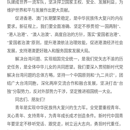
队建成世界一流军队，坚决捍卫国家主权、安全、发展利益，为
维护世界和平与发展作出更大贡献。
促进香港、澳门长期繁荣稳定，是中华民族伟大复兴的内在
要求。新征程上，我们要全面准确、坚定不移贯彻“一国两制”、
“港人治港”、“澳人治澳”、高度自治的方针，落实“爱国者治港”、
“爱国者治澳”原则，提升港澳依法治理效能，促进港澳经济社会
发展，支持港澳更好融入和服务国家发展大局。
解决台湾问题、实现祖国完全统一，是我们党矢志不渝的历
史任务，是全体中华儿女的共同愿望。我们要深入贯彻新时代党
解决台湾问题的总体方略，坚持一个中国原则和“九二共识”，团
结广大台湾同胞，深化两岸交流合作和融合发展，坚决打击“台
独”分裂势力，反对外部势力干涉，坚定推进祖国统一大业。
同志们、朋友们！
青年是实现中华民族伟大复兴的生力军。全党要重视青年、
关心青年、支持青年，为青年成长成才创造条件。新时代中国青
年要坚定不移听党话、跟党走，树立远大志向，勇担时代重任，