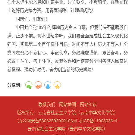
把个人追求融入党和国家事业，只争朝夕、不负韶华，在新征程
上跑好历史接力赛，用青春铺路、让理想闪光！
同志们、朋友们！
中国共产党105年的辉煌历史令人自豪，但我们决不能骄傲自
满、止步不前。到本世纪中叶，我们要全面建成社会主义现代化
强国、实现第二个百年奋斗目标。时间不等人！历史不等人！全
党同志务必不忘初心、牢记使命，务必谦虚谨慎、艰苦奋斗，务
必敢于斗争、善于斗争，紧紧依靠和团结带领全国各族人民奋进
新征程、建功新时代，奋力创造新的历史辉煌！
分享到：
联系我们
·
网站地图
·
网站纠错
版权所有：云南省社会主义学院（云南中华文化学院）
滇公网安备53032502000106号
滇ICP备11003036号
云南省社会主义学院（云南中华文化学院）