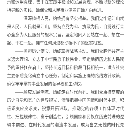
示和运用真理，善于在实践中检验和发展真理，不断以新的理论
指导新的实践，确保党和人民事业沿着正确方向前进。
——深深植根人民，始终拥有坚实根基。我们党牢记江山就
是人民、人民就是江山，坚持立党为公、执政为民，自觉践行全
心全意为人民服务的根本宗旨，坚定地同人民站在一起、想在一
起、干在一起，拥有任何风浪都动摇不了的坚实根基。
——勇担历史使命，始终掌握战略主动。我们党胸怀共产主
义远大理想、立志于中华民族千秋伟业，坚定地把历史和人民赋
予的重任扛在肩上，坚持长远目标和阶段目标相统一，适应社会
主要矛盾变化确立中心任务，制定和实施正确的路线方针政策，
确保牢牢掌握事业发展的领导权和主动权。
——顺应发展潮流，始终走在时代前列。我们党秉持高度的
历史自觉和宽广的世界眼光，清醒把握中国国情和时代主题，积
极识变应变求变，锐意开拓进取，推动党的各项工作体现时代
性、把握规律性、富于创造性，引领国家和民族在历史前进的逻
辑中前进、在时代发展的潮流中发展，成为当之无愧的时代先