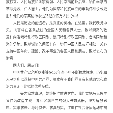
族独立、人民解放和国家富强、人民幸福前仆后继、牺牲奉献的
革命先烈、仁人志士。他们为国家和民族建立的丰功伟绩永载史
册！他们的崇高精神永远铭记在亿万人民心中！
人民是历史的创造者，是真正的英雄。在这里，我代表党中
央，向奋斗在各条战线的全国人民和各界人士，致以崇高的敬
意！向香港特别行政区同胞、澳门特别行政区同胞、台湾同胞和
海外侨胞，致以诚挚的问候！向一切同中国人民友好相处，关心
支持中国革命、建设、改革事业的各国人民和朋友，致以衷心的
谢意！
同志们、朋友们！
中国共产党之所以能够在105年奋斗中不断铸就辉煌，历史和
人民之所以选择中国共产党，根本在于我们党具有其他政党和政
治力量无可比拟的优秀特质。
——矢志追求真理，始终把准前进方向。我们党把马克思主
义作为改造主观世界和客观世界的强大思想武器，坚持解放思
想、实事求是、与时俱进、求真务实，注重在社会矛盾运动中揭