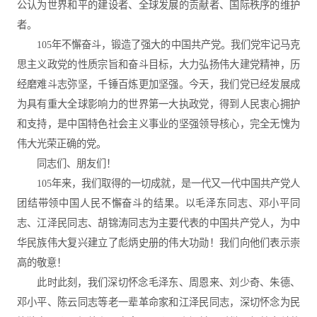
公认为世界和平的建设者、全球发展的贡献者、国际秩序的维护
者。
105年不懈奋斗，锻造了强大的中国共产党。我们党牢记马克
思主义政党的性质宗旨和奋斗目标，大力弘扬伟大建党精神，历
经磨难斗志弥坚，千锤百炼更加坚强。今天，我们党已经发展成
为具有重大全球影响力的世界第一大执政党，得到人民衷心拥护
和支持，是中国特色社会主义事业的坚强领导核心，完全无愧为
伟大光荣正确的党。
同志们、朋友们！
105年来，我们取得的一切成就，是一代又一代中国共产党人
团结带领中国人民不懈奋斗的结果。以毛泽东同志、邓小平同
志、江泽民同志、胡锦涛同志为主要代表的中国共产党人，为中
华民族伟大复兴建立了彪炳史册的伟大功勋！我们向他们表示崇
高的敬意！
此时此刻，我们深切怀念毛泽东、周恩来、刘少奇、朱德、
邓小平、陈云同志等老一辈革命家和江泽民同志，深切怀念为民