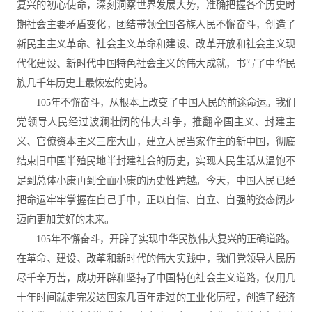
复兴的初心使命，深刻洞察世界发展大势，准确把握各个历史时
期社会主要矛盾变化，团结带领全国各族人民不懈奋斗，创造了
新民主主义革命、社会主义革命和建设、改革开放和社会主义现
代化建设、新时代中国特色社会主义的伟大成就，书写了中华民
族几千年历史上最恢宏的史诗。
105年不懈奋斗，从根本上改变了中国人民的前途命运。我们
党领导人民经过波澜壮阔的伟大斗争，推翻帝国主义、封建主
义、官僚资本主义三座大山，建立人民当家作主的新中国，彻底
结束旧中国半殖民地半封建社会的历史，实现人民生活从温饱不
足到总体小康再到全面小康的历史性跨越。今天，中国人民已经
把命运牢牢掌握在自己手中，正以自信、自立、自强的姿态阔步
迈向更加美好的未来。
105年不懈奋斗，开辟了实现中华民族伟大复兴的正确道路。
在革命、建设、改革和新时代的伟大实践中，我们党领导人民历
尽千辛万苦，成功开辟和坚持了中国特色社会主义道路，仅用几
十年时间就走完发达国家几百年走过的工业化历程，创造了经济