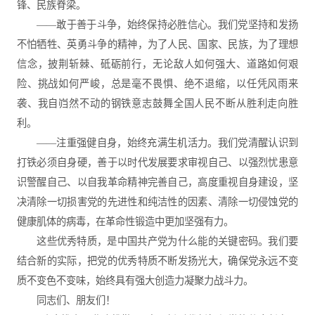
锋、民族脊梁。
——敢于善于斗争，始终保持必胜信心。我们党坚持和发扬
不怕牺牲、英勇斗争的精神，为了人民、国家、民族，为了理想
信念，披荆斩棘、砥砺前行，无论敌人如何强大、道路如何艰
险、挑战如何严峻，总是毫不畏惧、绝不退缩，以任凭风雨来
袭、我自岿然不动的钢铁意志鼓舞全国人民不断从胜利走向胜
利。
——注重强健自身，始终充满生机活力。我们党清醒认识到
打铁必须自身硬，善于以时代发展要求审视自己、以强烈忧患意
识警醒自己、以自我革命精神完善自己，高度重视自身建设，坚
决清除一切损害党的先进性和纯洁性的因素、清除一切侵蚀党的
健康肌体的病毒，在革命性锻造中更加坚强有力。
这些优秀特质，是中国共产党为什么能的关键密码。我们要
结合新的实际，把党的优秀特质不断发扬光大，确保党永远不变
质不变色不变味，始终具有强大创造力凝聚力战斗力。
同志们、朋友们！