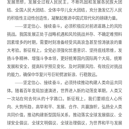
发展思想，发展全过程人民民主，不断巩固和发展各民族大团
结、全国人民大团结、全体中华儿女大团结，充分激发亿万人民
的积极性主动性创造性，凝聚起推进中国式现代化的磅礴力量。
——坚定信心、接续奋斗，必须积极应对前进道路上的风险
挑战。我国发展正处于战略机遇和风险挑战并存、不确定难预料
因素增多的时期，需要时刻准备经受风高浪急甚至惊涛骇浪的重
大考验。新征程上，全党必须强化忧患意识、坚持底线思维，发
扬斗争精神、增强斗争本领，更好统筹国内国际两个大局，统筹
发展和安全，提高科学预见变化、及时洞察风险、有效应对挑战
的能力，确保中华复兴号巨轮劈波斩浪、行稳致远。
——坚定信心、接续奋斗，必须持续推动构建人类命运共同
体。随着百年变局加速演进，世界进入新的动荡变革期，人类又
一次站在何去何从的十字路口。新征程上，我们要顺应人心所
向、大势所趋，高举和平、发展、合作、共赢旗帜，弘扬全人类
共同价值，推动构建新型国际关系，推动落实全球发展倡议、全
球安全倡议、全球文明倡议、全球治理倡议，为世界和平与发展