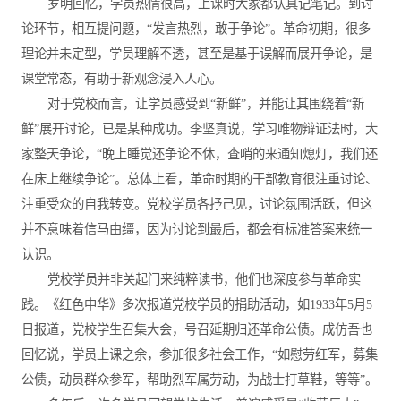
罗明回忆，学员热情很高，上课时大家都认真记笔记。到讨
论环节，相互提问题，“发言热烈，敢于争论”。革命初期，很多
理论并未定型，学员理解不透，甚至是基于误解而展开争论，是
课堂常态，有助于新观念浸入人心。
对于党校而言，让学员感受到“新鲜”，并能让其围绕着“新
鲜”展开讨论，已是某种成功。李坚真说，学习唯物辩证法时，大
家整天争论，“晚上睡觉还争论不休，查哨的来通知熄灯，我们还
在床上继续争论”。总体上看，革命时期的干部教育很注重讨论、
注重受众的自我转变。党校学员各抒己见，讨论氛围活跃，但这
并不意味着信马由缰，因为讨论到最后，都会有标准答案来统一
认识。
党校学员并非关起门来纯粹读书，他们也深度参与革命实
践。《红色中华》多次报道党校学员的捐助活动，如1933年5月5
日报道，党校学生召集大会，号召延期归还革命公债。成仿吾也
回忆说，学员上课之余，参加很多社会工作，“如慰劳红军，募集
公债，动员群众参军，帮助烈军属劳动，为战士打草鞋，等等”。