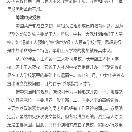
发挥党校作用，用马克思主义教育武装干部，教育和培养了一批
早期优秀革命干部。
筹建中央党校
中国共产党成立之初，就很关注组织成员的教育问题。因为
早期的动员对象主要是工人，所以，中共一大就计划组织工人学
校，如“运输工人预备学校”和“纺织工人预备学校”等。思想先行
是中共革命的一个特色，早期工人学校的构想就是其体现。
从1922年起，上海第一工人补习学校、长辛店工人补习学
校、唐山工人夜校、安源工人补习学校等相继开办。早期党校正
是在工人学校繁荣的基础上应运而生。1924年5月，中共中央首次
提出设立党校问题，目的在于“养成指导人才”。
按中央当时的规划，党校可分为两种形式开办：一、地委之
下的普通党校，主要培养一般干部。二、区委之下的高级党校，
主要培养政治素养较高的同志和已经有工作经验的同志。方案确
定后，虽然中央多次发文督促，但各地进展迟缓。资金与人才匮
乏是主要原因。因此，只有个别地方成立了党校，实际运行效果