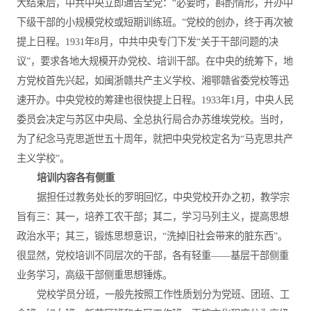
大结束后，中共中央立即通告全党：“必要时，斟酌情形，开办中
下级干部的小规模党校或短期训练班。”党校的创办，终于再次被
提上日程。1931年8月，中共中央专门下发“关于干部问题的决
议”，要求各地大规模开办党校、培训干部。在中央的统筹下，地
方党校首先兴起，如闽浙赣共产主义学校、湘鄂赣省委党校等迅
速开办。中央党校的筹建也很快提上日程。1933年1月，中央人民
委员会决定与苏区中央局、全总执行局合办苏维埃党校。当时，
为了纪念马克思逝世五十周年，就把中央党校定名为“马克思共产
主义学校”。
培训内容各有侧重
据担任过教务处长的罗明回忆，中央党校开办之初，教学宗
旨有三：其一，培养工农干部；其二，学习马列主义，提高思想
政治水平；其三，锻炼思想意识，“洗掉旧社会带来的脏东西”。
很显然，党校培训不同层次的干部，各有轻重——基层干部侧重
业务学习，高级干部侧重思想锤炼。
党校学员分班，一般先按照工作性质划分为党班、团班、工