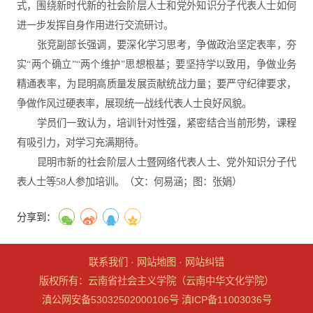
式，围绕新时代新的社会阶层人士和党外知识分子代表人士如何
进一步发挥自身作用进行交流研讨。
张竞副部长强调，要深化学习思考，争做政治坚定表率，夯
实“两个确立”“两个维护”思想根基；要坚持学以致用，争做业务
精通表率，为昆明高质量发展贡献统战力量；要严守纪律要求，
争做作风过硬表率，展现统一战线代表人士良好风貌。
学员们一致认为，培训针对性强，紧密结合当前形势，课程
有吸引力，对学习充满期待。
昆明市新的社会阶层人士暨网络代表人士、党外知识分子代
表人士等58人参加培训。（文：何易涵；图：张娟）
分享到：
联系我们
·
网站地图
·
网站纠错
版权所有：云南省社会主义学院（云南中华文化学院）
滇公网安备53032502000106号
滇ICP备11003036号