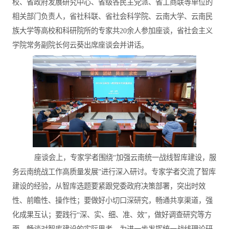
校
、省政府发展研究中心
、省级
各民主党派、省工商联
等单位
的
相关部门负责人
，省
社科联、省
社会
科学院
、云南大学
、
云南民
族大学等高校
和科研院所的
专家
共
20余人
参加座谈，
省社会主义
学院
常务副院长何云葵出席座谈会并讲话。
座谈会上，专家学者围绕
“加强云南统一战线智库建设，服
务云南统战工作高质量发展”进行深入研讨。专家学者交流了智库
建设的经验，从智库选题要紧跟党委政府决策部署，突出时效
性、前瞻性、操作性；要做好小切口深研究，畅通共享渠道，强
化成果互认；要践行“深、实、细、准、效”，做好调查研究等方
面，畅谈对智库建设的实际思考，为进一步发挥统一战线理论研